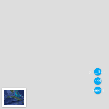
gps_fixed
add
remove