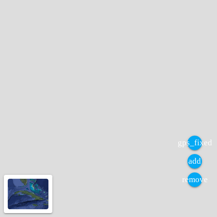
gps_fixed
add
remove