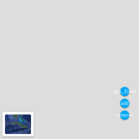
gps_fixed
add
remove